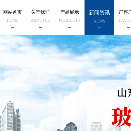
网站首页
关于我们
产品展示
新闻资讯
厂容
HOME
ABOUTUS
PRODUCTS
FACT
NEWS