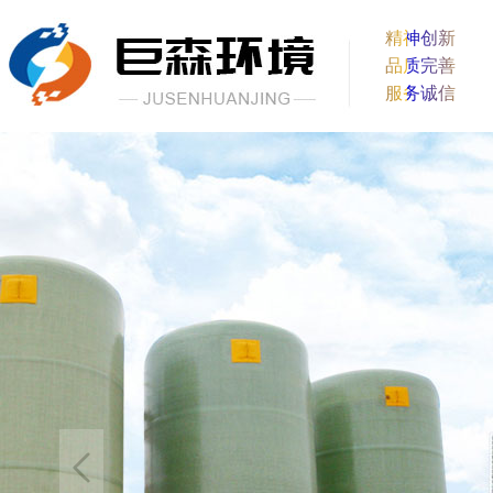
精神创新
品质完善
服务诚信