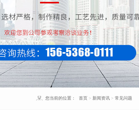
您当前的位置：
首页
>
新闻资讯
>
常见问题