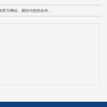
官方网站，期待与您的合作...